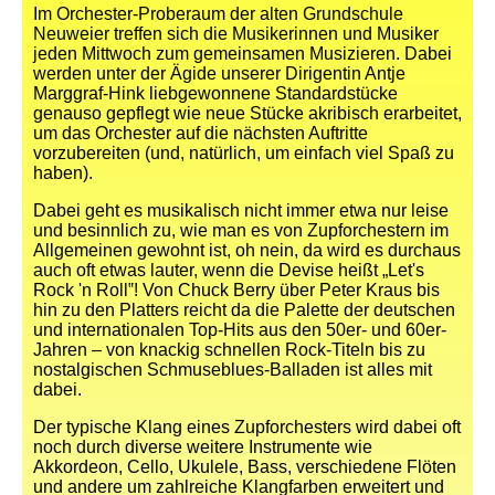
Im Orchester-Proberaum der alten Grundschule
Neuweier treffen sich die Musikerinnen und Musiker
jeden Mittwoch zum gemeinsamen Musizieren. Dabei
werden unter der Ägide unserer Dirigentin Antje
Marggraf-Hink liebgewonnene Standardstücke
genauso gepflegt wie neue Stücke akribisch erarbeitet,
um das Orchester auf die nächsten Auftritte
vorzubereiten (und, natürlich, um einfach viel Spaß zu
haben).
Dabei geht es musikalisch nicht immer etwa nur leise
und besinnlich zu, wie man es von Zupforchestern im
Allgemeinen gewohnt ist, oh nein, da wird es durchaus
auch oft etwas lauter, wenn die Devise heißt „Let's
Rock 'n Roll‟! Von Chuck Berry über Peter Kraus bis
hin zu den Platters reicht da die Palette der deutschen
und internationalen Top-Hits aus den 50er- und 60er-
Jahren – von knackig schnellen Rock-Titeln bis zu
nostalgischen Schmuseblues-Balladen ist alles mit
dabei.
Der typische Klang eines Zupforchesters wird dabei oft
noch durch diverse weitere Instrumente wie
Akkordeon, Cello, Ukulele, Bass, verschiedene Flöten
und andere um zahlreiche Klangfarben erweitert und